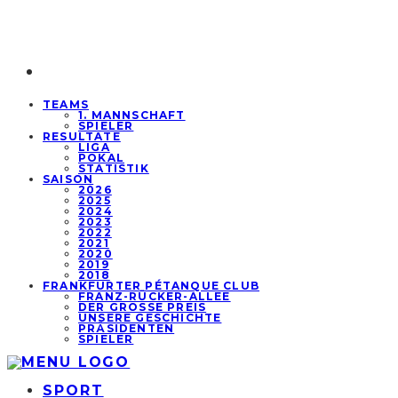
TEAMS
1. MANNSCHAFT
SPIELER
RESULTATE
LIGA
POKAL
STATISTIK
SAISON
2026
2025
2024
2023
2022
2021
2020
2019
2018
FRANKFURTER PÉTANQUE CLUB
FRANZ-RÜCKER-ALLEE
DER GROSSE PREIS
UNSERE GESCHICHTE
PRÄSIDENTEN
SPIELER
SPORT