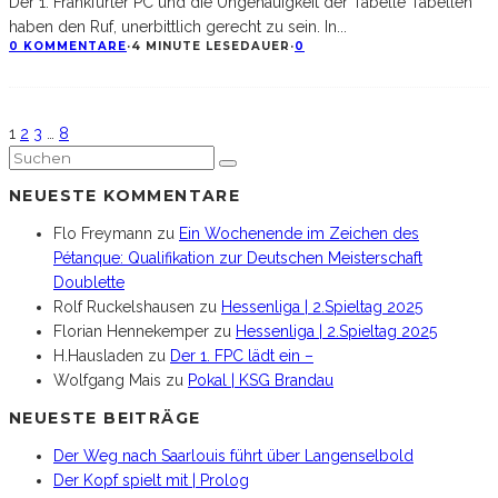
Der 1. Frankfurter PC und die Ungenauigkeit der Tabelle Tabellen
haben den Ruf, unerbittlich gerecht zu sein. In
...
0 KOMMENTARE
·
4 MINUTE LESEDAUER
·
0
1
2
3
…
8
NEUESTE KOMMENTARE
Flo Freymann
zu
Ein Wochenende im Zeichen des
Pétanque: Qualifikation zur Deutschen Meisterschaft
Doublette
Rolf Ruckelshausen
zu
Hessenliga | 2.Spieltag 2025
Florian Hennekemper
zu
Hessenliga | 2.Spieltag 2025
H.Hausladen
zu
Der 1. FPC lädt ein –
Wolfgang Mais
zu
Pokal | KSG Brandau
NEUESTE BEITRÄGE
Der Weg nach Saarlouis führt über Langenselbold
Der Kopf spielt mit | Prolog