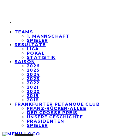
TEAMS
1. MANNSCHAFT
SPIELER
RESULTATE
LIGA
POKAL
STATISTIK
SAISON
2026
2025
2024
2023
2022
2021
2020
2019
2018
FRANKFURTER PÉTANQUE CLUB
FRANZ-RÜCKER-ALLEE
DER GROSSE PREIS
UNSERE GESCHICHTE
PRÄSIDENTEN
SPIELER