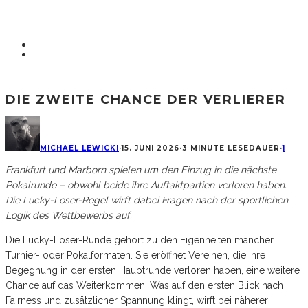
DIE ZWEITE CHANCE DER VERLIERER
MICHAEL LEWICKI
·
15. JUNI 2026
·
3 MINUTE LESEDAUER
·
1
Frankfurt und Marborn spielen um den Einzug in die nächste
Pokalrunde – obwohl beide ihre Auftaktpartien verloren haben.
Die Lucky-Loser-Regel wirft dabei Fragen nach der sportlichen
Logik des Wettbewerbs auf.
Die Lucky-Loser-Runde gehört zu den Eigenheiten mancher
Turnier- oder Pokalformaten. Sie eröffnet Vereinen, die ihre
Begegnung in der ersten Hauptrunde verloren haben, eine weitere
Chance auf das Weiterkommen. Was auf den ersten Blick nach
Fairness und zusätzlicher Spannung klingt, wirft bei näherer