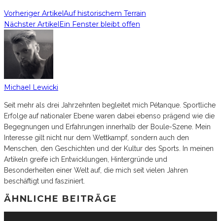
Vorheriger Artikel
Auf historischem Terrain
Nächster Artikel
Ein Fenster bleibt offen
Michael Lewicki
Seit mehr als drei Jahrzehnten begleitet mich Pétanque. Sportliche
Erfolge auf nationaler Ebene waren dabei ebenso prägend wie die
Begegnungen und Erfahrungen innerhalb der Boule-Szene. Mein
Interesse gilt nicht nur dem Wettkampf, sondern auch den
Menschen, den Geschichten und der Kultur des Sports. In meinen
Artikeln greife ich Entwicklungen, Hintergründe und
Besonderheiten einer Welt auf, die mich seit vielen Jahren
beschäftigt und fasziniert.
ÄHNLICHE BEITRÄGE