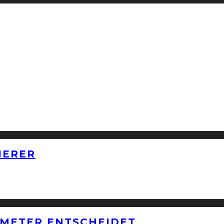
IERER
METER ENTSCHEIDET