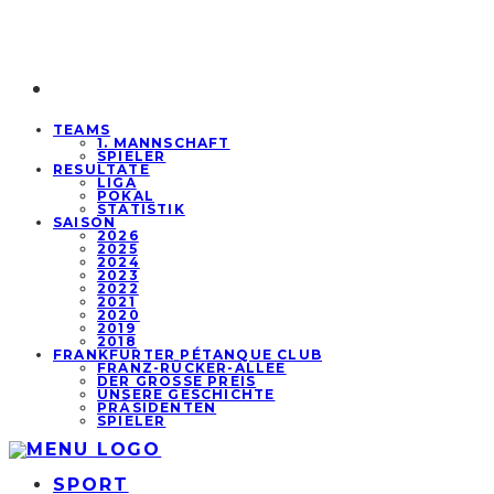
TEAMS
1. MANNSCHAFT
SPIELER
RESULTATE
LIGA
POKAL
STATISTIK
SAISON
2026
2025
2024
2023
2022
2021
2020
2019
2018
FRANKFURTER PÉTANQUE CLUB
FRANZ-RÜCKER-ALLEE
DER GROSSE PREIS
UNSERE GESCHICHTE
PRÄSIDENTEN
SPIELER
SPORT