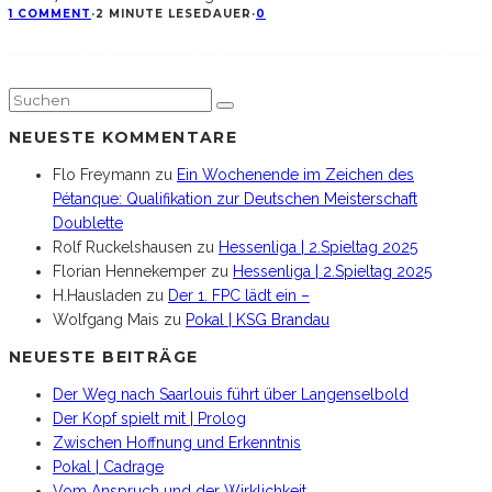
1 COMMENT
·
2 MINUTE LESEDAUER
·
0
NEUESTE KOMMENTARE
Flo Freymann
zu
Ein Wochenende im Zeichen des
Pétanque: Qualifikation zur Deutschen Meisterschaft
Doublette
Rolf Ruckelshausen
zu
Hessenliga | 2.Spieltag 2025
Florian Hennekemper
zu
Hessenliga | 2.Spieltag 2025
H.Hausladen
zu
Der 1. FPC lädt ein –
Wolfgang Mais
zu
Pokal | KSG Brandau
NEUESTE BEITRÄGE
Der Weg nach Saarlouis führt über Langenselbold
Der Kopf spielt mit | Prolog
Zwischen Hoffnung und Erkenntnis
Pokal | Cadrage
Vom Anspruch und der Wirklichkeit