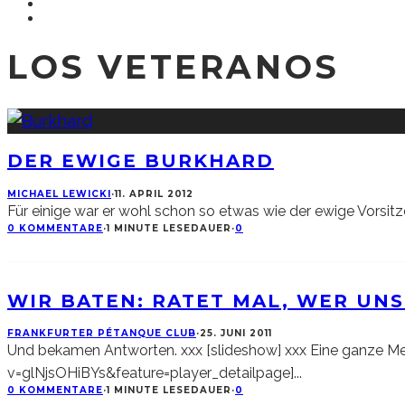
LOS VETERANOS
DER EWIGE BURKHARD
MICHAEL LEWICKI
·
11. APRIL 2012
Für einige war er wohl schon so etwas wie der ewige Vorsitz
0 KOMMENTARE
·
1 MINUTE LESEDAUER
·
0
WIR BATEN: RATET MAL, WER UNS
FRANKFURTER PÉTANQUE CLUB
·
25. JUNI 2011
Und bekamen Antworten. xxx [slideshow] xxx Eine ganze M
v=glNjsOHiBYs&feature=player_detailpage]
...
0 KOMMENTARE
·
1 MINUTE LESEDAUER
·
0