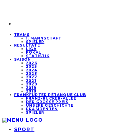
TEAMS
1. MANNSCHAFT
SPIELER
RESULTATE
LIGA
POKAL
STATISTIK
SAISON
2026
2025
2024
2023
2022
2021
2020
2019
2018
FRANKFURTER PÉTANQUE CLUB
FRANZ-RÜCKER-ALLEE
DER GROSSE PREIS
UNSERE GESCHICHTE
PRÄSIDENTEN
SPIELER
SPORT