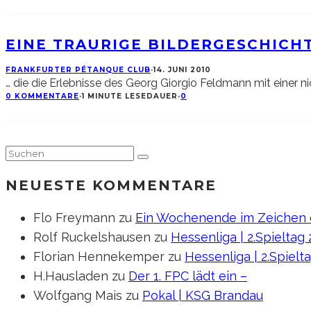
EINE TRAURIGE BILDERGESCHICH
FRANKFURTER PÉTANQUE CLUB
·
14. JUNI 2010
… die die Erlebnisse des Georg Giorgio Feldmann mit einer nic
0 KOMMENTARE
·
1 MINUTE LESEDAUER
·
0
NEUESTE KOMMENTARE
Flo Freymann
zu
Ein Wochenende im Zeichen d
Rolf Ruckelshausen
zu
Hessenliga | 2.Spieltag
Florian Hennekemper
zu
Hessenliga | 2.Spielt
H.Hausladen
zu
Der 1. FPC lädt ein –
Wolfgang Mais
zu
Pokal | KSG Brandau