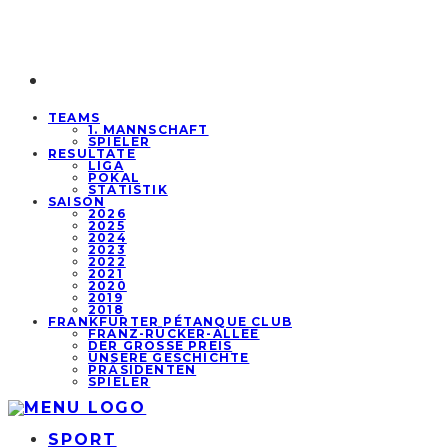
TEAMS
1. MANNSCHAFT
SPIELER
RESULTATE
LIGA
POKAL
STATISTIK
SAISON
2026
2025
2024
2023
2022
2021
2020
2019
2018
FRANKFURTER PÉTANQUE CLUB
FRANZ-RÜCKER-ALLEE
DER GROSSE PREIS
UNSERE GESCHICHTE
PRÄSIDENTEN
SPIELER
SPORT