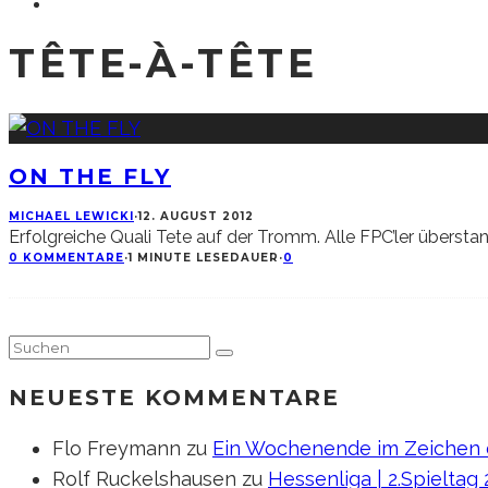
TÊTE-À-TÊTE
ON THE FLY
MICHAEL LEWICKI
·
12. AUGUST 2012
Erfolgreiche Quali Tete auf der Tromm. Alle FPC’ler überst
0 KOMMENTARE
·
1 MINUTE LESEDAUER
·
0
NEUESTE KOMMENTARE
Flo Freymann
zu
Ein Wochenende im Zeichen d
Rolf Ruckelshausen
zu
Hessenliga | 2.Spieltag