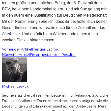
meinen größten persönlichen Erfolg, der 3. Platz mit dem
BPV, bei einem Länderpokal feiern
,
und mit Suc gelang mir
in den 90ern eine Qualifikation zur Deutschen Meisterschaft.
Mit der Nominierung sehe ich, dass
i
hr bei hoffentlich bester
Gesundheit seid und wünsche
e
uch für die Zukunft nur das
A
ller
b
este. Und natürlich am Wochenende einen tollen
zweiten Platz
–
hinter Hessen.
Vorheriger Artikel
Heiliger Lacroix
Nächster Artikel
Ein angestaubtes Resultat
Michael Lewicki
Seit mehr als drei Jahrzehnten begleitet mich Pétanque. Sportliche
Erfolge auf nationaler Ebene waren dabei ebenso prägend wie die
Begegnungen und Erfahrungen innerhalb der Boule-Szene. Mein