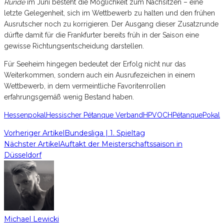
Runde
im Juni besteht die Möglichkeit zum Nachsitzen – eine
letzte Gelegenheit, sich im Wettbewerb zu halten und den frühen
Ausrutscher noch zu korrigieren. Der Ausgang dieser Zusatzrunde
dürfte damit für die Frankfurter bereits früh in der Saison eine
gewisse Richtungsentscheidung darstellen.
Für Seeheim hingegen bedeutet der Erfolg nicht nur das
Weiterkommen, sondern auch ein Ausrufezeichen in einem
Wettbewerb, in dem vermeintliche Favoritenrollen
erfahrungsgemäß wenig Bestand haben.
Hessenpokal
Hessischer Pétanque Verband
HPV
OCH
Pétanque
Pokal
Vorheriger Artikel
Bundesliga | 1. Spieltag
Nächster Artikel
Auftakt der Meisterschaftssaison in
Düsseldorf
Michael Lewicki