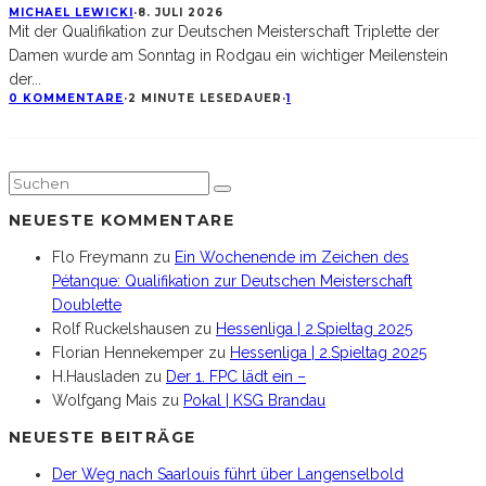
MICHAEL LEWICKI
·
8. JULI 2026
Mit der Qualifikation zur Deutschen Meisterschaft Triplette der
Damen wurde am Sonntag in Rodgau ein wichtiger Meilenstein
der
...
0 KOMMENTARE
·
2 MINUTE LESEDAUER
·
1
NEUESTE KOMMENTARE
Flo Freymann
zu
Ein Wochenende im Zeichen des
Pétanque: Qualifikation zur Deutschen Meisterschaft
Doublette
Rolf Ruckelshausen
zu
Hessenliga | 2.Spieltag 2025
Florian Hennekemper
zu
Hessenliga | 2.Spieltag 2025
H.Hausladen
zu
Der 1. FPC lädt ein –
Wolfgang Mais
zu
Pokal | KSG Brandau
NEUESTE BEITRÄGE
Der Weg nach Saarlouis führt über Langenselbold